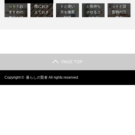
つのメリ
は？選ぶ
るメリッ
耐用年数
するメリ
ット！お
際におさ
トと使い
と長持ち
ットと設
すすめの
えておき
方を徹底
させるコ
置時の注
商品も紹
たいポ
解説
ツをご
意点
介しま…
イ…
【節…
紹…
【徹…
PAGE TOP
Copyright ©
暮らしの賢者
All rights reserved.