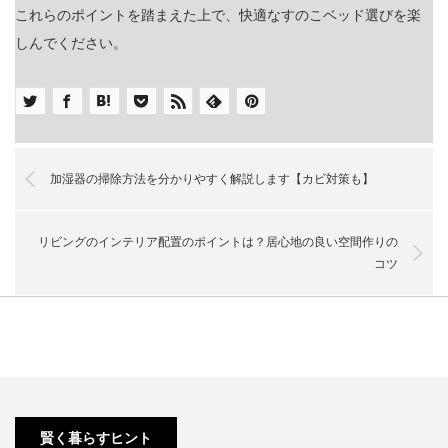
これらのポイントを踏まえた上で、快適なすのこベッド選びを楽
しんでください。
加湿器の掃除方法を分かりやすく解説します【カビ対策も】
リビングのインテリア配置のポイントは？居心地の良い空間作りの
コツ
すのこベ
サーキュ
冷蔵庫の
学習スペ
収納付き
ッドのメ
レーター
寿命は？
ースをリ
ソファの3
リットと
を導入す
一般的な
ビングに
賢く暮らすヒント