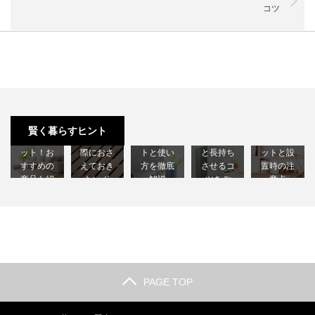
コツ
すのこベ
サーキュ
冷蔵庫の
学習スペ
収納付き
ッドのメ
レーター
寿命は？
ースをリ
ソファの3
リットと
を導入す
一般的な
ビングに
賢く暮らすヒント
つのメリ
は？選ぶ
るメリッ
耐用年数
するメリ
ット！お
際におさ
トと使い
と長持ち
ットと設
すすめの
えておき
方を徹底
させるコ
置時の注
商品も紹
たいポ
解説
ツをご
意点
介しま…
イ…
【節…
紹…
【徹…
PAGE TOP