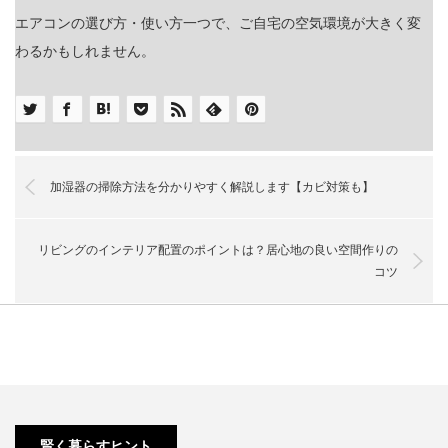
エアコンの選び方・使い方一つで、ご自宅の空気環境が大きく変
わるかもしれません。
加湿器の掃除方法を分かりやすく解説します【カビ対策も】
リビングのインテリア配置のポイントは？居心地の良い空間作りの
コツ
すのこベ
サーキュ
冷蔵庫の
学習スペ
収納付き
ッドのメ
レーター
寿命は？
ースをリ
ソファの3
リットと
を導入す
一般的な
ビングに
賢く暮らすヒント