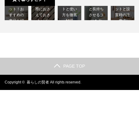
つのメリ
は？選ぶ
るメリッ
耐用年数
するメリ
ット！お
際におさ
トと使い
と長持ち
ットと設
すすめの
えておき
方を徹底
させるコ
置時の注
商品も紹
たいポ
解説
ツをご
意点
介しま…
イ…
【節…
紹…
【徹…
PAGE TOP
Copyright ©
暮らしの賢者
All rights reserved.